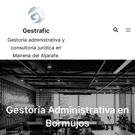
Saltar
al
contenido
Gestrafic
Gestoría administrativa y
consultoría jurídica en
Mairena del Aljarafe.
Gestoría Administrativa en
Bormujos