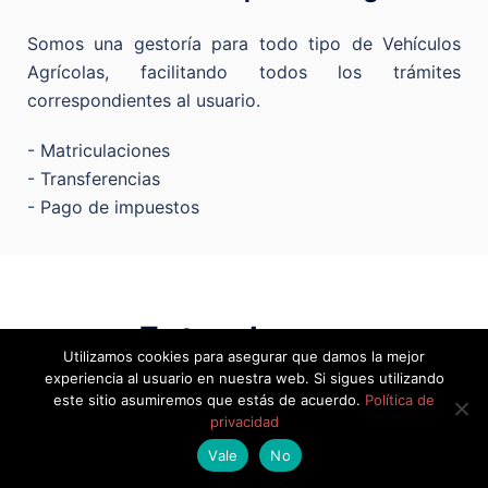
Somos una gestoría para todo tipo de Vehículos
Agrícolas, facilitando todos los trámites
correspondientes al usuario.
- Matriculaciones
- Transferencias
- Pago de impuestos
Entendemos
Utilizamos cookies para asegurar que damos la mejor
perfectamente la
experiencia al usuario en nuestra web. Si sigues utilizando
este sitio asumiremos que estás de acuerdo.
Política de
preocupación del
privacidad
automovilista.
Consúltanos
Vale
No