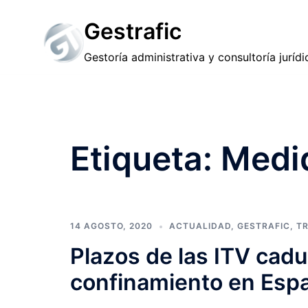
Saltar
Gestrafic
al
contenido
Gestoría administrativa y consultoría jurídi
Etiqueta:
Medi
14 AGOSTO, 2020
ACTUALIDAD
,
GESTRAFIC
,
TR
Plazos de las ITV cad
confinamiento en Esp